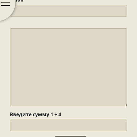
Инфо
Mood
Контакты
+7(916) 704-67-33
christyburo.design@gmail.com
Введите сумму 1 + 4